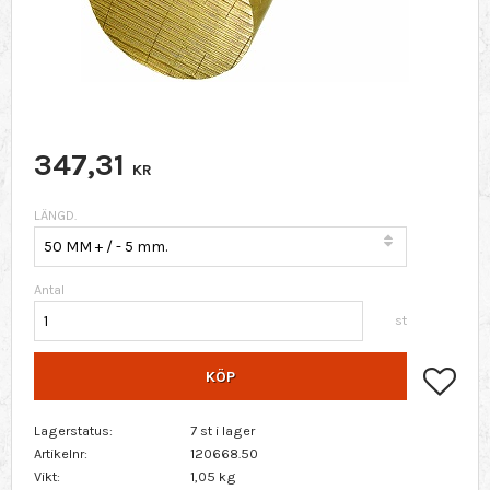
347,31
KR
LÄNGD.
Antal
st
Lägg 
KÖP
Lagerstatus
7 st i lager
Artikelnr
120668.50
Vikt
1,05 kg