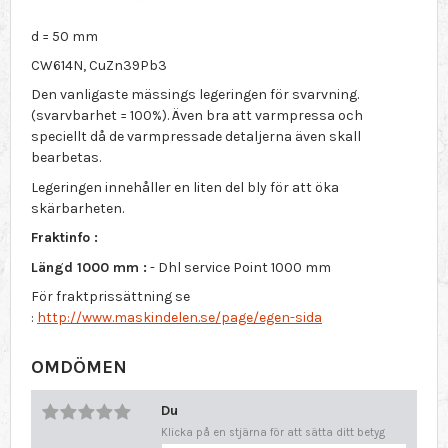
d = 50 mm
CW614N, CuZn39Pb3
Den vanligaste mässings legeringen för svarvning.
(svarvbarhet = 100%). Även bra att varmpressa och
speciellt då de varmpressade detaljerna även skall
bearbetas.
Legeringen innehåller en liten del bly för att öka
skärbarheten.
Fraktinfo :
Längd 1000 mm :
- Dhl service Point 1000 mm
För fraktprissättning se
:
http://www.maskindelen.se/page/egen-sida
OMDÖMEN
Du
Klicka på en stjärna för att sätta ditt betyg