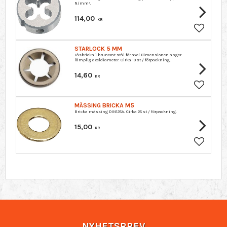
N/mm².
114,00
KR
Lägg till 
STARLOCK 5 MM
Låsbricka i brunerat stål för axel.Dimensionen anger
lämplig axeldiameter. Cirka 10 st / förpackning.
14,60
KR
Lägg till 
MÄSSING BRICKA M5
Bricka mässing DIN125A. Cirka 25 st / förpackning.
15,00
KR
Lägg till 
NYHETSBREV