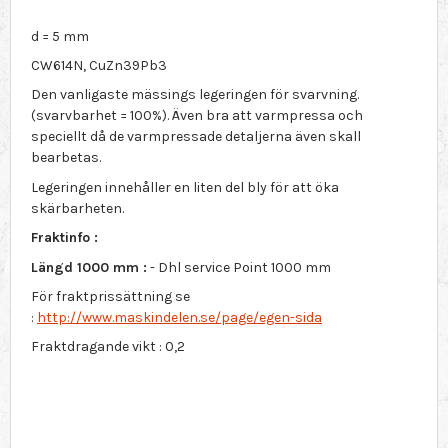
d = 5 mm
CW614N, CuZn39Pb3
Den vanligaste mässings legeringen för svarvning.
(svarvbarhet = 100%). Även bra att varmpressa och
speciellt då de varmpressade detaljerna även skall
bearbetas.
Legeringen innehåller en liten del bly för att öka
skärbarheten.
Fraktinfo :
Längd 1000 mm :
- Dhl service Point 1000 mm
För fraktprissättning se
:
http://www.maskindelen.se/page/egen-sida
Fraktdragande vikt : 0,2