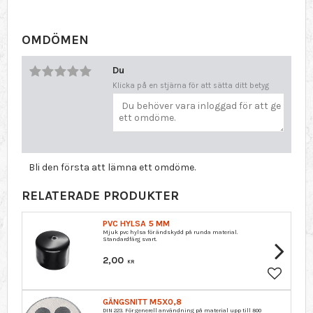
OMDÖMEN
Du
Klicka på en stjärna för att sätta ditt betyg
Bli den första att lämna ett omdöme.
RELATERADE PRODUKTER
PVC HYLSA 5 MM
Mjuk pvc hylsa för ändskydd på runda material.
Standardfärg svart.
2,00
KR
Lägg till 
GÄNGSNITT M5X0,8
DIN 223. För generell användning på material upp till 800