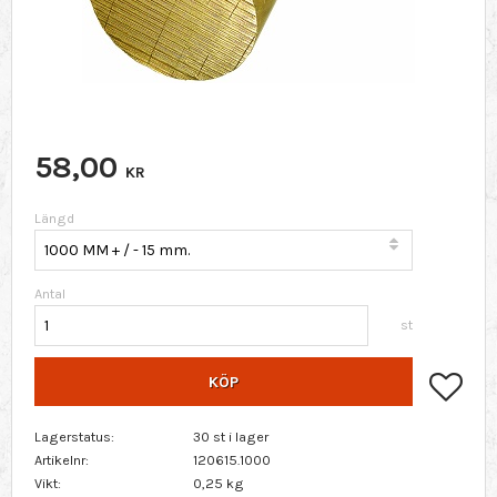
58,00
KR
Längd
Antal
st
Lägg 
KÖP
Lagerstatus
30 st i lager
Artikelnr
120615.1000
Vikt
0,25 kg