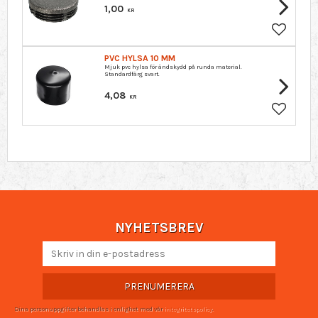
1,00
KR
Lägg till 
PVC HYLSA 10 MM
Mjuk pvc hylsa för ändskydd på runda material.
Standardfärg svart.
4,08
KR
Lägg till 
NYHETSBREV
PRENUMERERA
Dina personuppgifter behandlas i enlighet med vår
integritetspolicy
.