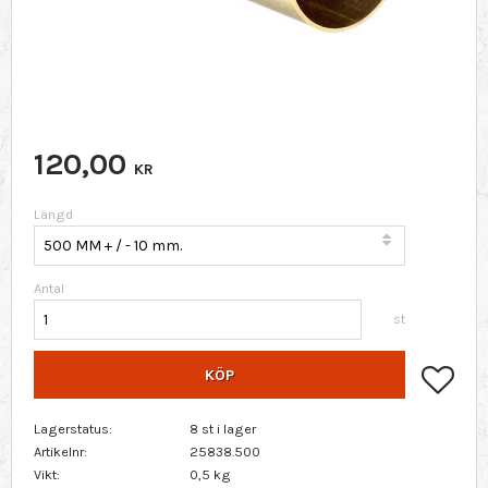
120,00
KR
Längd
Antal
st
Lägg 
KÖP
Lagerstatus
8 st i lager
Artikelnr
25838.500
Vikt
0,5 kg