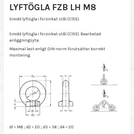
LYFTÖGLA FZB LH M8
Smidd lyftögla i förzinkat stål (C15E).
Smidd lyftögla i förzinkat stål (C15E). Bearbetad
anliggningsyta.
Maximal last enligt DIN-norm förutsätter korrekt
montering.
d1 = M8 ; d2 = 20 ; d3 = 36 ; d4 = 20