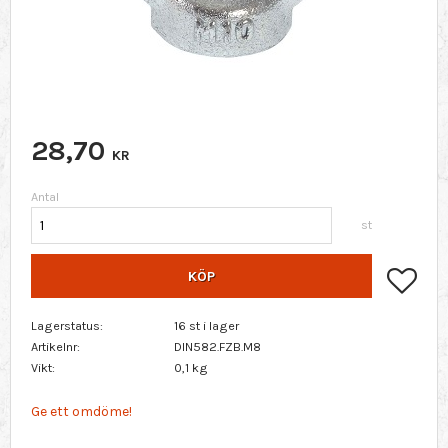
28,70
KR
Antal
st
Lägg 
KÖP
Lagerstatus
16 st i lager
Artikelnr
DIN582.FZB.M8
Vikt
0,1 kg
Ge ett omdöme!