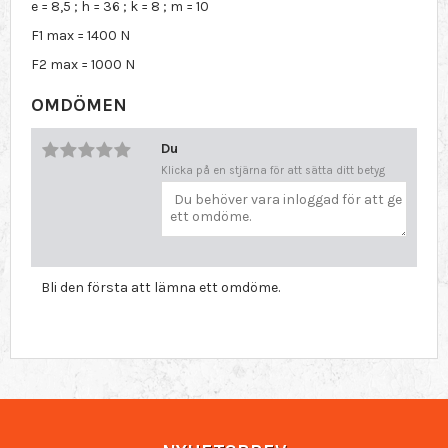
e = 8,5 ; h = 36 ; k = 8 ; m = 10
F1 max = 1400 N
F2 max = 1000 N
OMDÖMEN
Du
Klicka på en stjärna för att sätta ditt betyg
Bli den första att lämna ett omdöme.