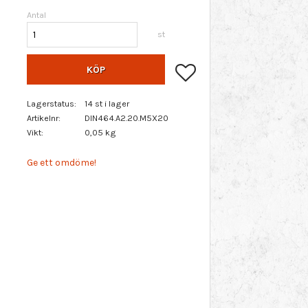
Antal
st
Lägg till i favoriter
KÖP
Lagerstatus
14 st i lager
Artikelnr
DIN464.A2.20.M5X20
Vikt
0,05 kg
Ge ett omdöme!