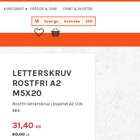
KUNDTJÄNST
FRÅGOR & SVAR
FRAKT & AVGIFTER
Sverige
Svenska
SEK
Favoriter
Kundvagn
LETTERSKRUV
ROSTFRI A2
M5X20
Rostfri letterskruv i kvalitet A2 DIN
464.
Nedsatt pris:
31,40
KR
Ordinarie pris:
60,00
KR