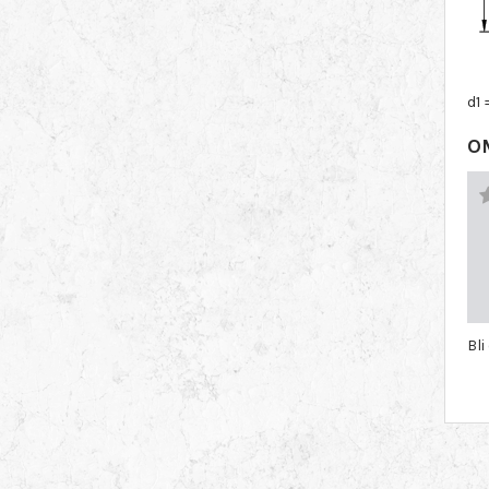
d1 
O
Bl