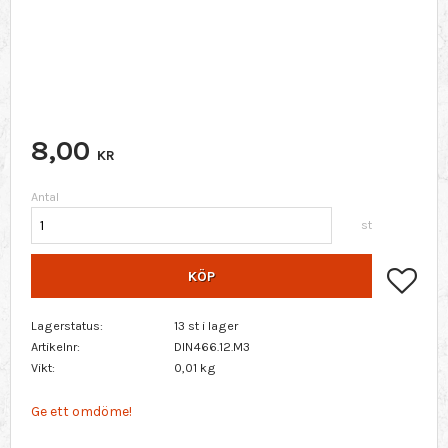
8,00
KR
Antal
st
Lägg 
KÖP
Lagerstatus
13 st i lager
Artikelnr
DIN466.12.M3
Vikt
0,01 kg
Ge ett omdöme!