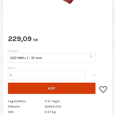
229,09
KR
Längd
Antal
st
Lägg 
KÖP
Lagerstatus
3 st i lager
Artikelnr
92835.250
Vikt
0,57 kg