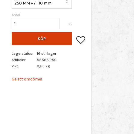
Antal
st
Lägg till i favoriter
KÖP
Lagerstatus
16 st i lager
Artikelnr
55565.250
Vikt
0,23 kg
Ge ett omdöme!