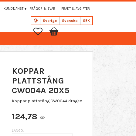
KUNDTJÄNST
FRÅGOR & SVAR
FRAKT & AVGIFTER
Sverige
Svenska
SEK
Favoriter
Kundvagn
KOPPAR
PLATTSTÅNG
CW004A 20X5
Koppar plattstång CW004A dragen.
124,78
KR
LÄNGD.