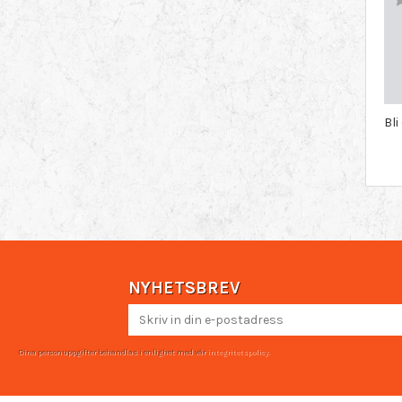
Bl
NYHETSBREV
Dina personuppgifter behandlas i enlighet med vår
integritetspolicy
.