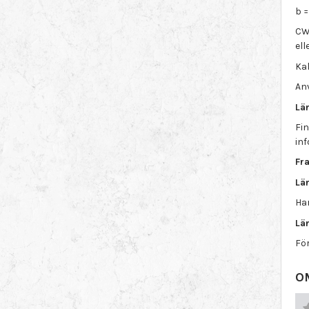
b 
CW
el
Kal
An
Lä
Fin
in
Fra
Lä
Ha
Lä
För
O