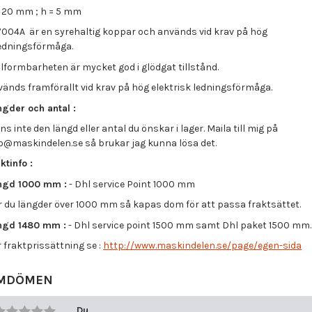
= 20 mm ; h = 5 mm
004A är en syrehaltig koppar och används vid krav på hög
ledningsförmåga.
lformbarheten är mycket god i glödgat tillstånd.
vänds framförallt vid krav på hög elektrisk ledningsförmåga.
ngder och antal :
ns inte den längd eller antal du önskar i lager. Maila till mig på
fo@maskindelen.se så brukar jag kunna lösa det.
ktinfo :
ngd 1000 mm :
- Dhl service Point 1000 mm
r du längder över 1000 mm så kapas dom för att passa fraktsättet.
ngd 1480 mm :
- Dhl service point 1500 mm samt Dhl paket 1500 mm.
 fraktprissättning se :
http://www.maskindelen.se/page/egen-sida
MDÖMEN
Du