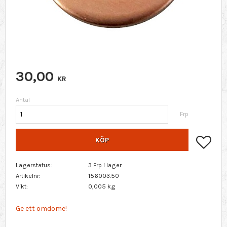
30,00
KR
Antal
Frp
Lägg 
KÖP
Lagerstatus
3 Frp i lager
Artikelnr
156003.50
Vikt
0,005 kg
Ge ett omdöme!