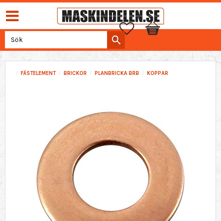
Favoriter
Kundvagn
FÄSTELEMENT
BRICKOR
PLANBRICKA BRB
KOPPAR