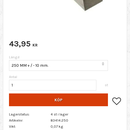
43,95
KR
Längd
Antal
st
Lägg 
KÖP
Lagerstatus
4 st i lager
Artikelnr
83414.250
Vikt
0,07 kg