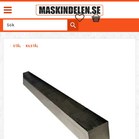
Favoriter
Kundvagn
STÅL
KILSTÅL