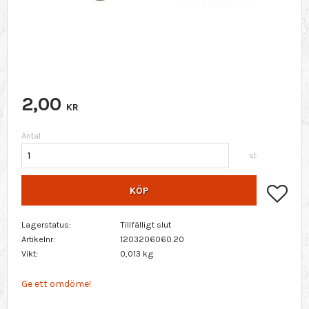
2,00
KR
Antal
st
Lägg 
KÖP
Lagerstatus
Tillfälligt slut
Artikelnr
1203206060.20
Vikt
0,013 kg
Ge ett omdöme!