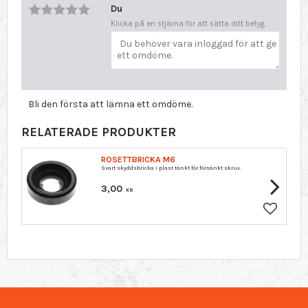
Du
Klicka på en stjärna för att sätta ditt betyg
Bli den första att lämna ett omdöme.
RELATERADE PRODUKTER
ROSETTBRICKA M6
Svart skyddsbricka i plast tänkt för försänkt skruv.
3,00
KR
Lägg till 