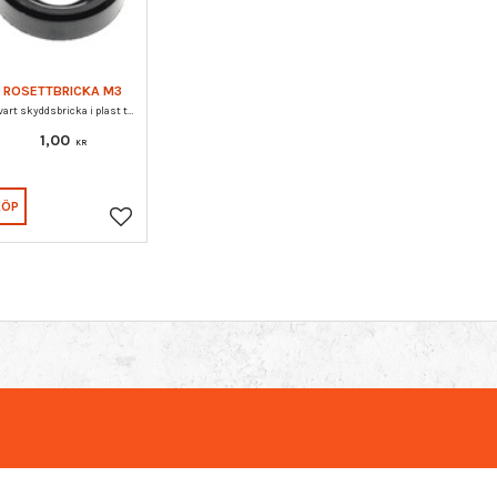
ROSETTBRICKA M3
Svart skyddsbricka i plast tänkt för försänkt skruv.
1,00
KR
KÖP
Lägg till i favoriter