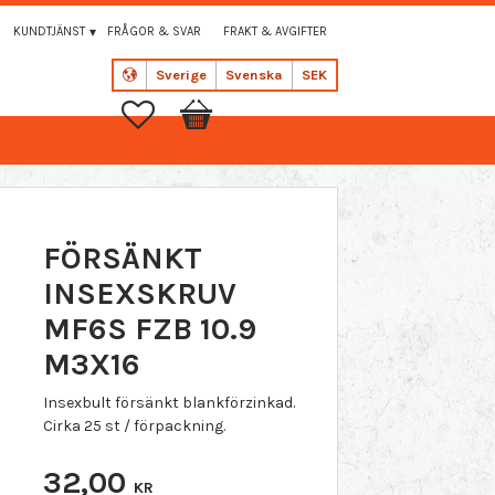
KUNDTJÄNST
FRÅGOR & SVAR
FRAKT & AVGIFTER
Sverige
Svenska
SEK
Favoriter
Kundvagn
FÖRSÄNKT
INSEXSKRUV
MF6S FZB 10.9
M3X16
Insexbult försänkt blankförzinkad.
Cirka 25 st / förpackning.
32,00
KR