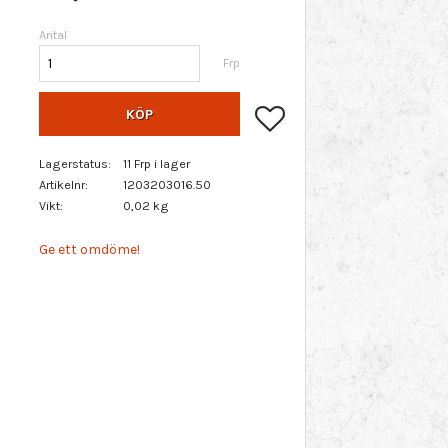
Antal
Frp
Lägg till i favoriter
KÖP
Lagerstatus
11 Frp i lager
Artikelnr
1203203016.50
Vikt
0,02 kg
Ge ett omdöme!