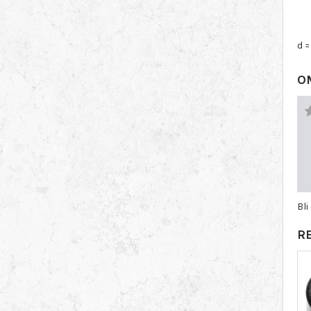
d =
O
Bl
R