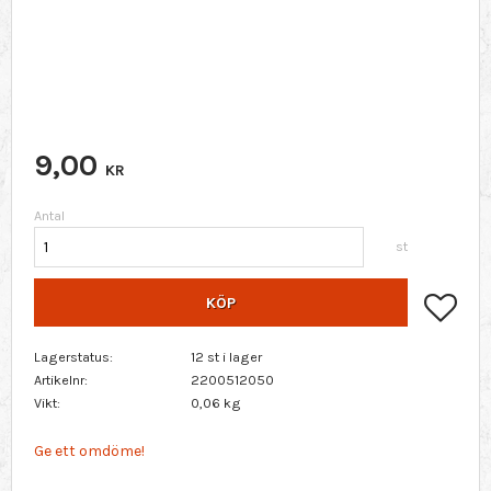
9,00
KR
Antal
st
Lägg 
KÖP
Lagerstatus
12 st i lager
Artikelnr
2200512050
Vikt
0,06 kg
Ge ett omdöme!