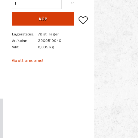
st
Lägg till i favoriter
KÖP
Lagerstatus
72 st i lager
Artikelnr
2200510040
Vikt
0,035 kg
Ge ett omdöme!