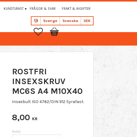
KUNDTJÄNST
FRÅGOR & SVAR
FRAKT & AVGIFTER
Sverige
Svenska
SEK
Favoriter
Kundvagn
ROSTFRI
INSEXSKRUV
MC6S A4 M10X40
Insexbult ISO 4762/DIN 912 Syrafast.
8,00
KR
Antal