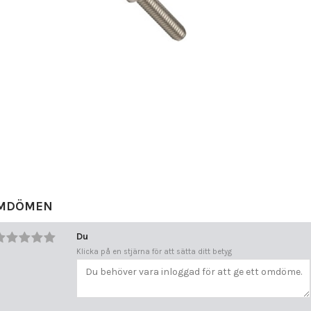
MDÖMEN
Du
Klicka på en stjärna för att sätta ditt betyg