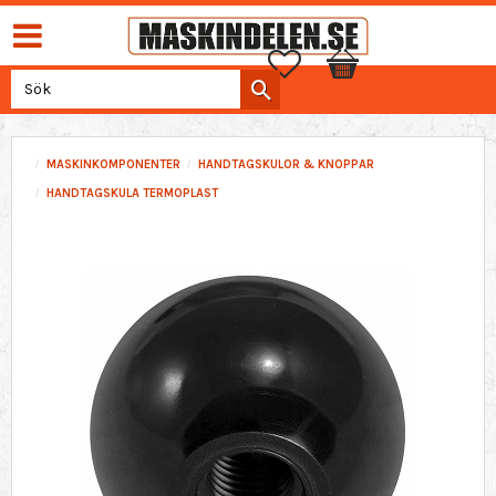
Favoriter
Kundvagn
MASKINKOMPONENTER
HANDTAGSKULOR & KNOPPAR
HANDTAGSKULA TERMOPLAST