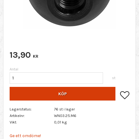
13,90
KR
Antal
st
Lägg 
KÖP
Lagerstatus
76 st i lager
Artikelnr
WN03.25.M6
Vikt
0,01 kg
Ge ett omdöme!