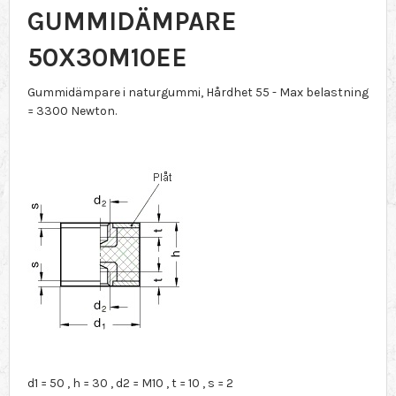
GUMMIDÄMPARE
50X30M10EE
Gummidämpare i naturgummi, Hårdhet 55 - Max belastning
= 3300 Newton.
d1 = 50 , h = 30 , d2 = M10 , t = 10 , s = 2