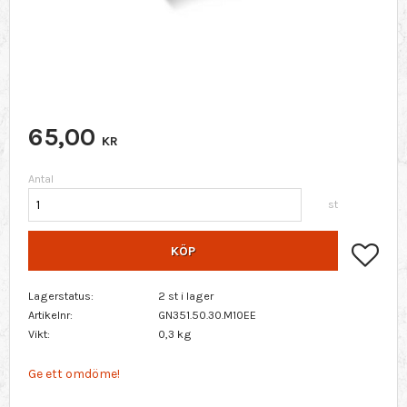
65,00
KR
Antal
st
Lägg 
KÖP
Lagerstatus
2 st i lager
Artikelnr
GN351.50.30.M10EE
Vikt
0,3 kg
Ge ett omdöme!