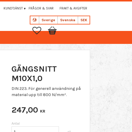
KUNDTJÄNST
FRÅGOR & SVAR
FRAKT & AVGIFTER
Sverige
Svenska
SEK
Favoriter
Kundvagn
GÄNGSNITT
M10X1,0
DIN 223. För generell användning på
material upp till 800 N/mm².
247,00
KR
Antal
st