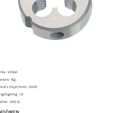
ke : Völkel
erans : 6g
re Ø + höjd (mm) : 30x11
gstigning : 1,0
litet : HSS-G
MDÖMEN