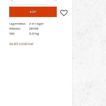
Lägg till i favoriter
KÖP
Lagerstatus
2 st i lager
Artikelnr
26436
Vikt
0,01 kg
Ge ett omdöme!