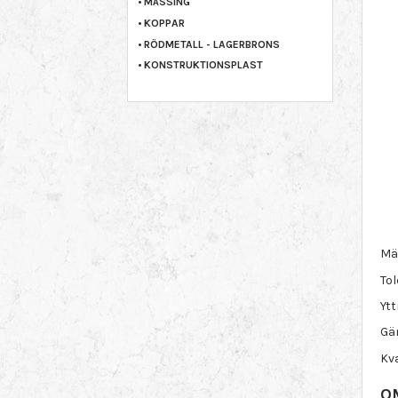
MÄSSING
KOPPAR
RÖDMETALL - LAGERBRONS
KONSTRUKTIONSPLAST
Mär
Tol
Ytt
Gän
Kva
O