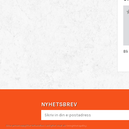
Bl
NYHETSBREV
Dina personuppgifter behandlas i enlighet med vår
integritetspolicy
.