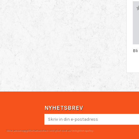
Bl
NYHETSBREV
Dina personuppgifter behandlas i enlighet med vår
integritetspolicy
.