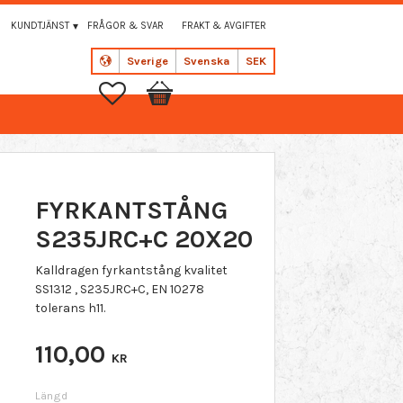
KUNDTJÄNST
FRÅGOR & SVAR
FRAKT & AVGIFTER
Sverige
Svenska
SEK
Favoriter
Kundvagn
FYRKANTSTÅNG
S235JRC+C 20X20
Kalldragen fyrkantstång kvalitet
SS1312 , S235JRC+C, EN 10278
tolerans h11.
110,00
KR
Längd