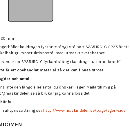
= 20 mm
lagerhåller kalldragen fyrkantstång i stålsort S235JRC+C. S235 är ett
gkolhaltigt konstruktionsstål med utmärkt svetsbarhet.
eranser för S235JRC+C fyrkantstång i kalldraget utförande är h11.
ta är ett obehandlat material så det kan finnas ytrost.
ngder och antal :
ns inte den längd eller antal du önskar i lager. Maila till mig på
fo@maskindelen.se så brukar jag kunna lösa det.
ktinfo :
 fraktprissättning se :
http://www.maskindelen.se/page/egen-sida
MDÖMEN