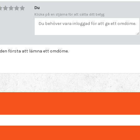
Du
Klicka på en stjärna för att sätta ditt betyg
i den första att lämna ett omdöme.