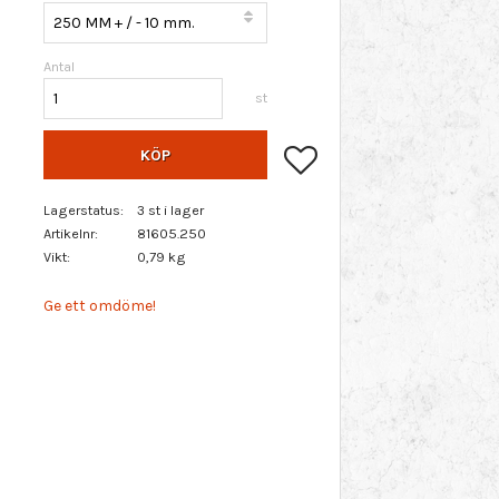
Antal
st
Lägg till i favoriter
KÖP
Lagerstatus
3 st i lager
Artikelnr
81605.250
Vikt
0,79 kg
Ge ett omdöme!