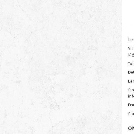
b 
Vi 
lå
Tol
Det
Lä
Fin
in
Fra
För
O