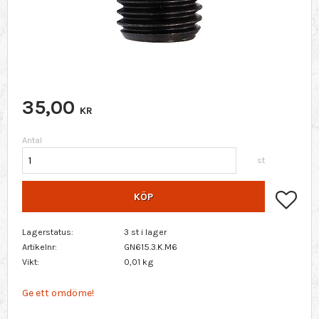
35,00
KR
Antal
st
Lägg 
KÖP
Lagerstatus
3 st i lager
Artikelnr
GN615.3.K.M6
Vikt
0,01 kg
Ge ett omdöme!