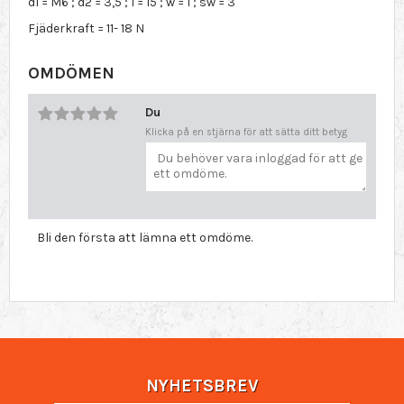
d1 = M6 ; d2 = 3,5 ; l = 15 ; w = 1 ; sw = 3
Fjäderkraft = 11- 18 N
OMDÖMEN
Du
Klicka på en stjärna för att sätta ditt betyg
Bli den första att lämna ett omdöme.
NYHETSBREV