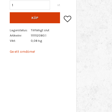
st
Lägg till i favoriter
KÖP
Lagerstatus
Tillfälligt slut
Artikelnr
1111112080.1
Vikt
0,08 kg
Ge ett omdöme!