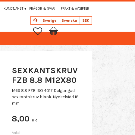
KUNDTJÄNST
FRÅGOR & SVAR
FRAKT & AVGIFTER
Sverige
Svenska
SEK
Favoriter
Kundvagn
SEXKANTSKRUV
FZB 8.8 M12X80
M6S 8.8 FZB ISO 4017 Delgängad
sexkantskruv blank. Nyckelvidd 18
mm.
8,00
KR
Antal