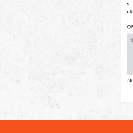
d =
Gä
O
Bl