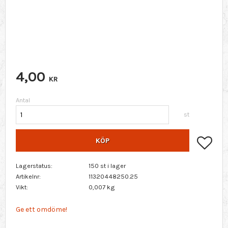
4,00
KR
Antal
st
Lägg 
KÖP
Lagerstatus
150 st i lager
Artikelnr
11320448250.25
Vikt
0,007 kg
Ge ett omdöme!