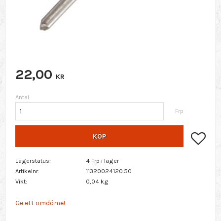
22,00
KR
Antal
Frp
Lägg 
KÖP
Lagerstatus
4 Frp i lager
Artikelnr
11320024120.50
Vikt
0,04 kg
Ge ett omdöme!