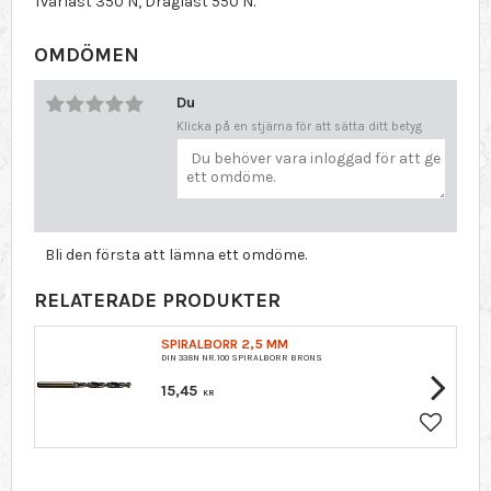
Tvärlast 350 N, Draglast 550 N.
OMDÖMEN
Du
Klicka på en stjärna för att sätta ditt betyg
Bli den första att lämna ett omdöme.
RELATERADE PRODUKTER
SPIRALBORR 2,5 MM
DIN 338N NR.100 SPIRALBORR BRONS
15,45
KR
Lägg till 