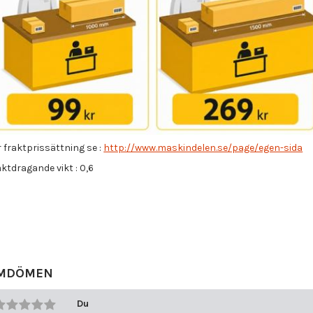
 fraktprissättning se :
http://www.maskindelen.se/page/egen-sida
ktdragande vikt : 0,6
MDÖMEN
Du