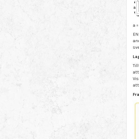
a 
EN 
an
sv
La
Til
att
Vis
att
Fr