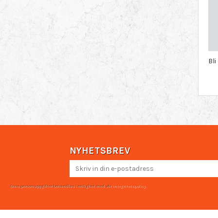
Bl
NYHETSBREV
Dina personuppgifter behandlas i enlighet med vår
integritetspolicy
.