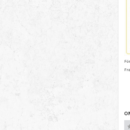
För
Fra
O