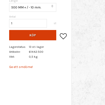
Längd
Antal
st
Lägg till i favoriter
KÖP
Lagerstatus
13 st i lager
Artikelnr
61442.500
Vikt
0,5 kg
Ge ett omdöme!