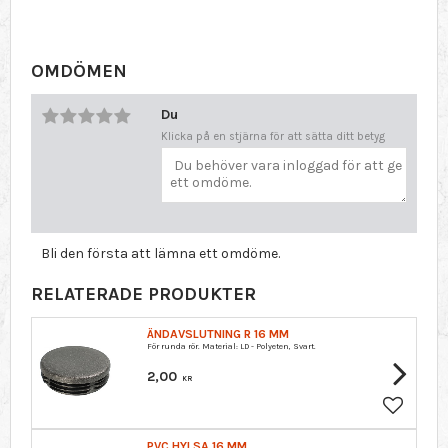
OMDÖMEN
Du
Klicka på en stjärna för att sätta ditt betyg
Bli den första att lämna ett omdöme.
RELATERADE PRODUKTER
ÄNDAVSLUTNING R 16 MM
För runda rör. Material: LD - Polyeten, Svart.
2,00
KR
Lägg till 
PVC HYLSA 16 MM