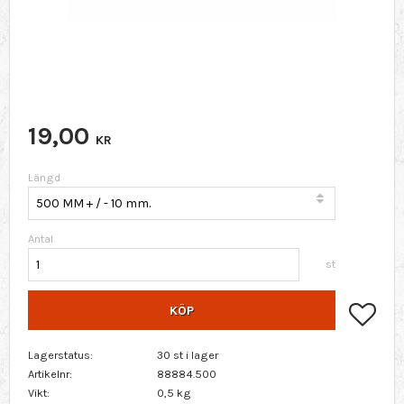
19,00
KR
Längd
Antal
st
Lägg 
KÖP
Lagerstatus
30 st i lager
Artikelnr
88884.500
Vikt
0,5 kg