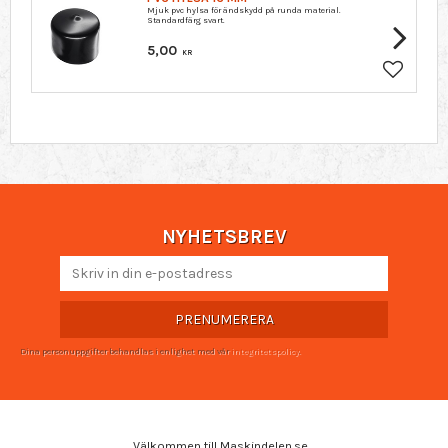
Mjuk pvc hylsa för ändskydd på runda material.
Standardfärg svart.
5,00
KR
Lägg till 
NYHETSBREV
PRENUMERERA
Dina personuppgifter behandlas i enlighet med vår
integritetspolicy
.
Välkommen till Maskindelen.se.