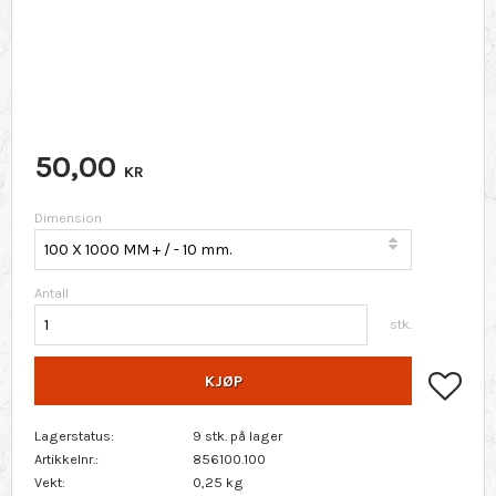
50,00
KR
Dimension
Antall
stk.
Lagr
KJØP
Lagerstatus
9 stk. på lager
Artikkelnr.
856100.100
Vekt
0,25 kg