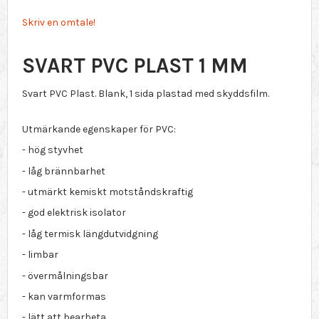
Skriv en omtale!
SVART PVC PLAST 1 MM
Svart PVC Plast. Blank, 1 sida plastad med skyddsfilm.
Utmärkande egenskaper för PVC:
- hög styvhet
- låg brännbarhet
- utmärkt kemiskt motståndskraftig
- god elektrisk isolator
- låg termisk längdutvidgning
- limbar
- övermålningsbar
- kan varmformas
- lätt att bearbeta