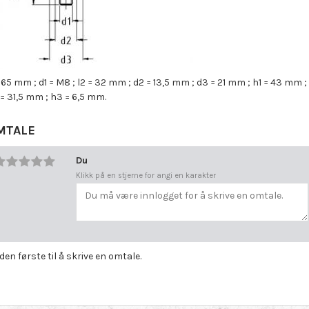
= 65 mm ; d1 = M8 ; l2 = 32 mm ; d2 = 13,5 mm ; d3 = 21 mm ; h1 = 43 mm ;
= 31,5 mm ; h3 = 6,5 mm.
MTALE
Du
Klikk på en stjerne for angi en karakter
 den første til å skrive en omtale.