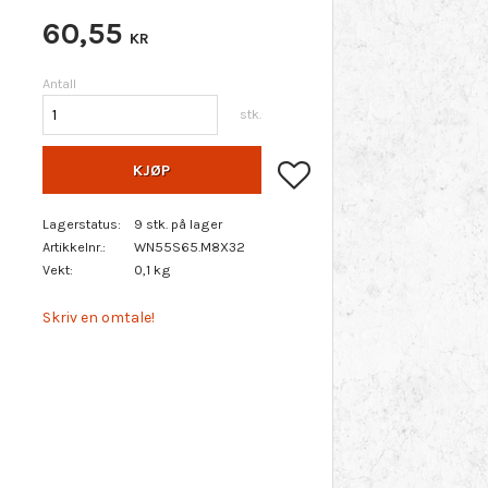
60,55
KR
Antall
stk.
Lagre som favoritt
KJØP
Lagerstatus
9 stk. på lager
Artikkelnr.
WN55S65.M8X32
Vekt
0,1 kg
Skriv en omtale!