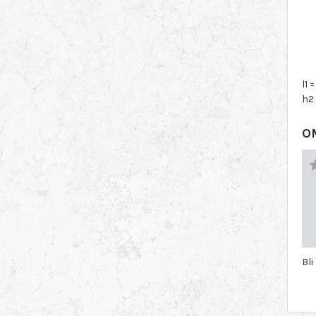
l1 
h2 
O
Bli