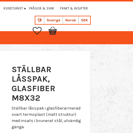
KUNDTJÄNST
FRÅGOR & SVAR
FRAKT & AVGIFTER
Sverige
Norsk
SEK
Favoritter
Handlekurv
STÄLLBAR
LÅSSPAK,
GLASFIBER
M8X32
Ställbar låsspak i glasfiberarmerad
svart termoplast (matt struktur)
med insats i brunerat stål, utvändig
gänga.