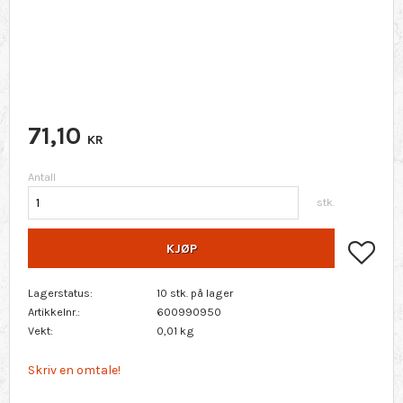
71,10
KR
Antall
stk.
Lagr
KJØP
Lagerstatus
10 stk. på lager
Artikkelnr.
600990950
Vekt
0,01 kg
Skriv en omtale!