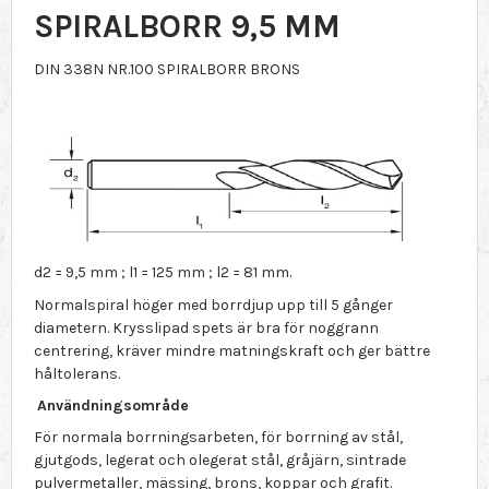
SPIRALBORR 9,5 MM
DIN 338N NR.100 SPIRALBORR BRONS
d2 = 9,5 mm ; l1 = 125 mm ; l2 = 81 mm.
Normalspiral höger med borrdjup upp till 5 gånger
diametern. Krysslipad spets är bra för noggrann
centrering, kräver mindre matningskraft och ger bättre
håltolerans.
Användningsområde
För normala borrningsarbeten, för borrning av stål,
gjutgods, legerat och olegerat stål, gråjärn, sintrade
pulvermetaller, mässing, brons, koppar och grafit.