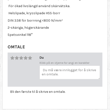
För ökad livslängd använd skärvätska.
Helslipade, krysslipade HSS-borr
DIN 338 för borrning <800 N/mm²
2-skäriga, högerskärande
Spetsvinkel 118°
OMTALE
Du
Klikk på en stjerne for angi en karakter
Bli den første til å skrive en omtale.