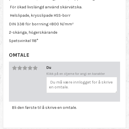
För ökad livslängd använd skärvätska.
Helslipade, krysslipade HSS-borr
DIN 338 för borrning <800 N/mm²
2-skäriga, högerskärande
Spetsvinkel 118°
OMTALE
Du
Klikk på en stjerne for angi en karakter
Bli den første til å skrive en omtale.