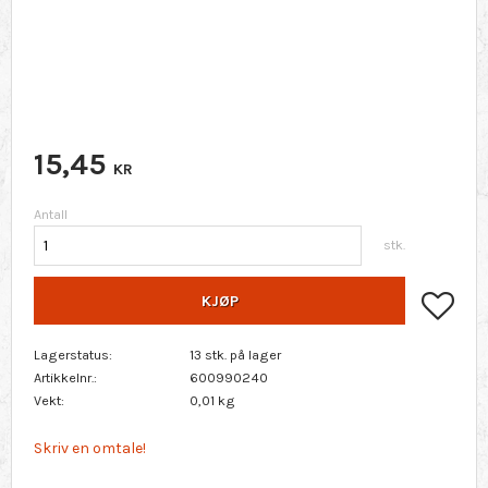
15,45
KR
Antall
stk.
Lagr
KJØP
Lagerstatus
13 stk. på lager
Artikkelnr.
600990240
Vekt
0,01 kg
Skriv en omtale!