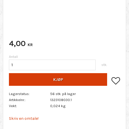
4,00
KR
Antall
stk.
Lagr
KJØP
Lagerstatus
56 stk. på lager
Artikkelnr.
1323108030.1
Vekt
0,024 kg
Skriv en omtale!