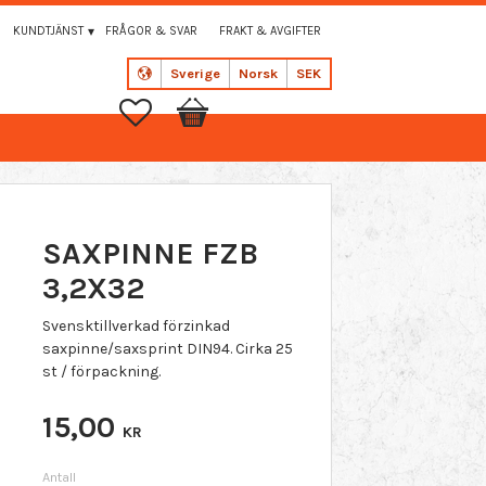
KUNDTJÄNST
FRÅGOR & SVAR
FRAKT & AVGIFTER
Sverige
Norsk
SEK
Favoritter
Handlekurv
SAXPINNE FZB
3,2X32
Svensktillverkad förzinkad
saxpinne/saxsprint DIN94. Cirka 25
st / förpackning.
15,00
KR
Antall