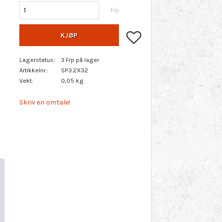
Frp
Lagre som favoritt
KJØP
Lagerstatus
3 Frp på lager
Artikkelnr.
SP3.2X32
Vekt
0,05 kg
Skriv en omtale!