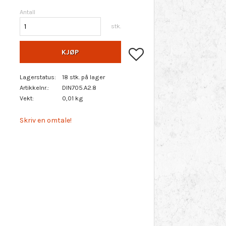
Antall
stk.
Lagre som favoritt
KJØP
Lagerstatus
18 stk. på lager
Artikkelnr.
DIN705.A2.8
Vekt
0,01 kg
Skriv en omtale!