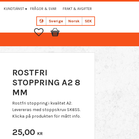
KUNDTJÄNST
FRÅGOR & SVAR
FRAKT & AVGIFTER
Sverige
Norsk
SEK
Favoritter
Handlekurv
ROSTFRI
STOPPRING A2 8
MM
Rostfri stoppring i kvalitet A2.
Levereras med stoppskruv SK6SS.
Klicka på produkten för mått info.
25,00
KR