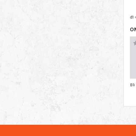
d1 
O
Bli