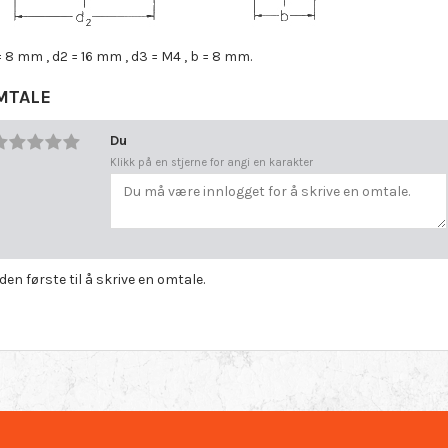
= 8 mm , d2 = 16 mm , d3 = M4 , b = 8 mm.
MTALE
Du
Klikk på en stjerne for angi en karakter
 den første til å skrive en omtale.