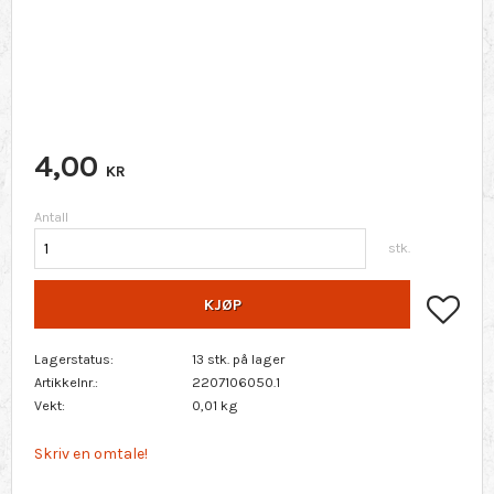
4,00
KR
Antall
stk.
Lagr
KJØP
Lagerstatus
13 stk. på lager
Artikkelnr.
2207106050.1
Vekt
0,01 kg
Skriv en omtale!