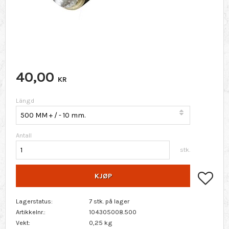
40,00
KR
Längd
Antall
stk.
Lagr
KJØP
Lagerstatus
7 stk. på lager
Artikkelnr.
104305008.500
Vekt
0,25 kg