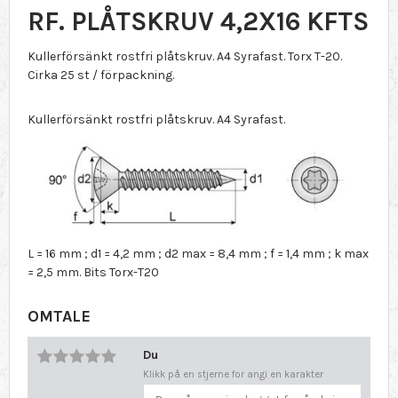
RF. PLÅTSKRUV 4,2X16 KFTS
Kullerförsänkt rostfri plåtskruv. A4 Syrafast. Torx T-20.
Cirka 25 st / förpackning.
Kullerförsänkt rostfri plåtskruv. A4 Syrafast.
L = 16 mm ; d1 = 4,2 mm ; d2 max = 8,4 mm ; f = 1,4 mm ; k max
= 2,5 mm. Bits Torx-T20
OMTALE
Du
Klikk på en stjerne for angi en karakter