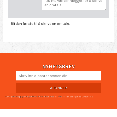
Bli den første til å skrive en omtale.
NYHETSBREV
ABONNER
Dine personopplysninger behandles i henhold til våre
retningslinjer for personvern
.