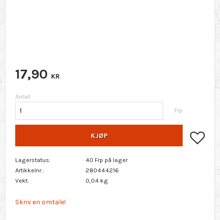
17,90
KR
Antall
Frp
Lagr
KJØP
Lagerstatus
40 Frp på lager
Artikkelnr.
280444216
Vekt
0,04 kg
Skriv en omtale!