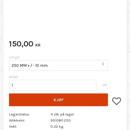
150,00
KR
Längd
Antall
stk.
Lagr
KJØP
Lagerstatus
4 stk. på lager
Artikkelnr.
951080.250
Vekt
0,32 kg