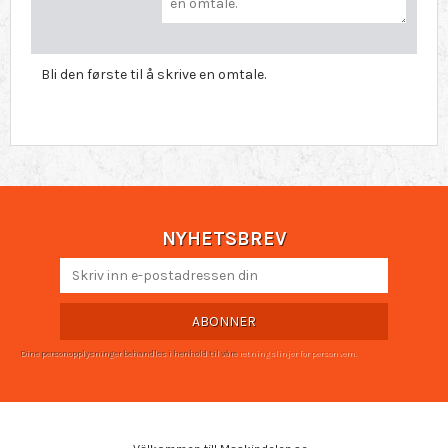
Bli den første til å skrive en omtale.
NYHETSBREV
ABONNER
Dine personopplysninger behandles i henhold til våre
retningslinjer for personvern
.