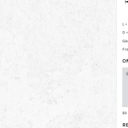
L 
D 
Gä
Fra
O
Bli
R