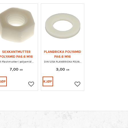
SEXKANTMUTTER
PLANBRICKA POLYAMID
POLYAMID PA6.6 M16
PA6.6 M16
Vit Plastmutter i polyamid PA6.6 M6M DIN555.
DIN 125A PLANBRICKA POLYAMID PA6.6
7,00
3,00
KR
KR
JØP
KJØP
Lagre som favoritt
Lagre som favoritt