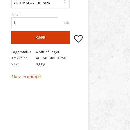
Antall
stk.
Lagre som favoritt
KJØP
Lagerstatus
6 stk. på lager
Artikkelnr.
46050161000.250
Vekt
0,1 kg
Skriv en omtale!