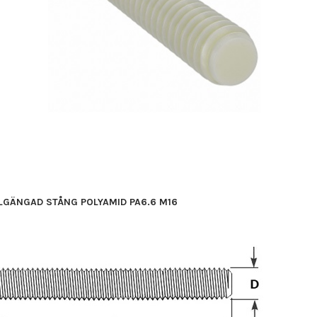
LGÄNGAD STÅNG POLYAMID PA6.6 M16