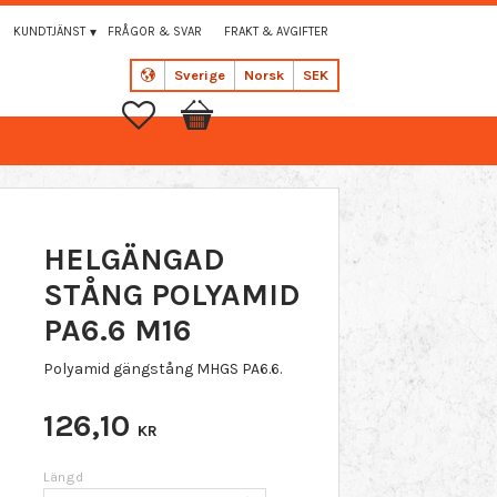
KUNDTJÄNST
FRÅGOR & SVAR
FRAKT & AVGIFTER
Sverige
Norsk
SEK
Favoritter
Handlekurv
HELGÄNGAD
STÅNG POLYAMID
PA6.6 M16
Polyamid gängstång MHGS PA6.6.
126,10
KR
Längd