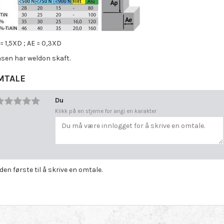
= 1,5XD ; AE = 0,3XD
äsen har weldon skaft.
MTALE
Du
Klikk på en stjerne for angi en karakter
 den første til å skrive en omtale.