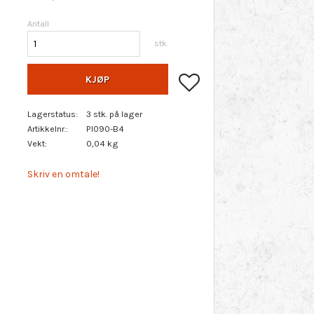
Antall
stk.
Lagre som favoritt
KJØP
Lagerstatus
3 stk. på lager
Artikkelnr.
PI090-B4
Vekt
0,04 kg
Skriv en omtale!