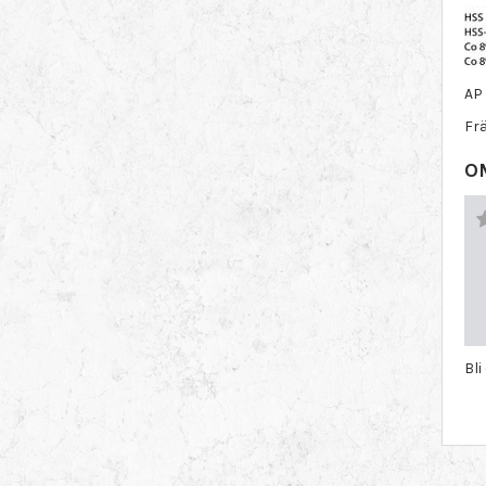
AP 
Fr
O
Bli