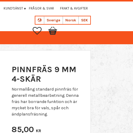
KUNDTJÄNST
FRÅGOR & SVAR
FRAKT & AVGIFTER
Sverige
Norsk
SEK
Favoritter
Handlekurv
PINNFRÄS 9 MM
4-SKÄR
Normallång standard pinnfräs för
generell metallbearbetning. Denna
fräs har borrande funktion och är
mycket bra för vals, spår och
ändplansfräsning.
85,00
KR