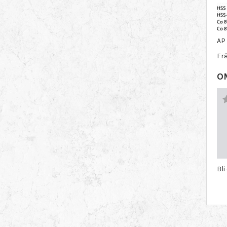
AP 
Fr
O
Bli