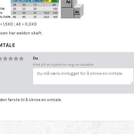
= 1,5XD ; AE = 0,3XD
äsen har weldon skaft.
MTALE
Du
Klikk på en stjerne for angi en karakter
 den første til å skrive en omtale.