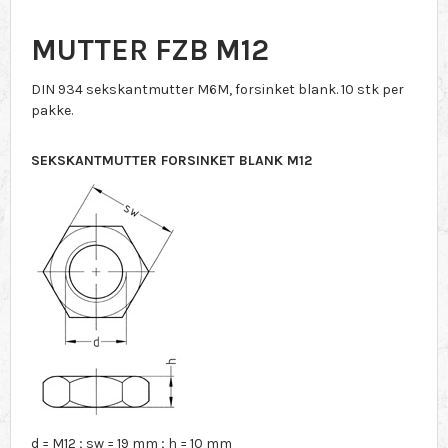
MUTTER FZB M12
DIN 934 sekskantmutter M6M, forsinket blank. 10 stk per
pakke.
SEKSKANTMUTTER FORSINKET BLANK M12
d = M12 ; sw = 19 mm ; h = 10 mm