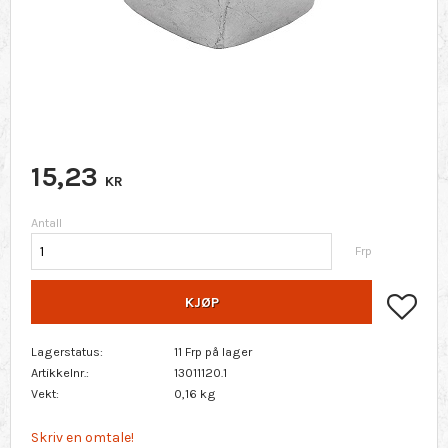
15,23
KR
Antall
Frp
Lagr
KJØP
Lagerstatus
11 Frp på lager
Artikkelnr.
13011120.1
Vekt
0,16 kg
Skriv en omtale!