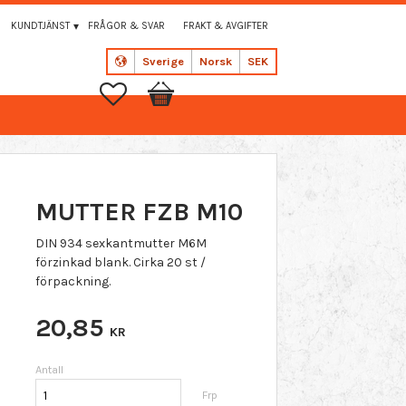
KUNDTJÄNST
FRÅGOR & SVAR
FRAKT & AVGIFTER
Sverige
Norsk
SEK
Favoritter
Handlekurv
MUTTER FZB M10
DIN 934 sexkantmutter M6M
förzinkad blank. Cirka 20 st /
förpackning.
20,85
KR
Antall
Frp