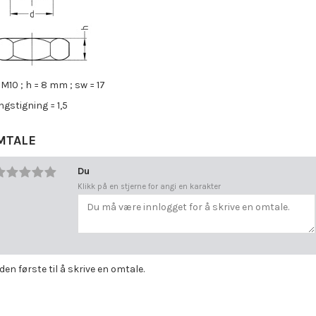
 M10 ; h = 8 mm ; sw = 17
gstigning = 1,5
MTALE
Du
Klikk på en stjerne for angi en karakter
 den første til å skrive en omtale.