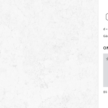
d =
Gän
O
Bli