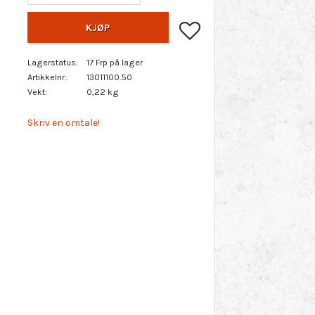
Lagre som favoritt
KJØP
Lagerstatus
17 Frp på lager
Artikkelnr.
13011100.50
Vekt
0,22 kg
Skriv en omtale!