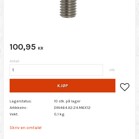
100,95
KR
Antall
stk.
Lagr
KJØP
Lagerstatus
10 stk. på lager
Artikkelnr.
DIN464.A2.24.M6X12
Vekt
0,1 kg
Skriv en omtale!