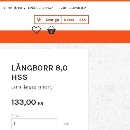
KUNDTJÄNST
FRÅGOR & SVAR
FRAKT & AVGIFTER
Sverige
Norsk
SEK
Favoritter
Handlekurv
LÅNGBORR 8,0
HSS
Extra lång spiralborr.
133,00
KR
Antall
stk.