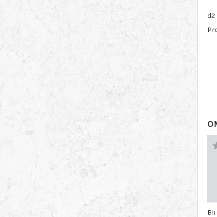
d2 
Pr
O
Bli