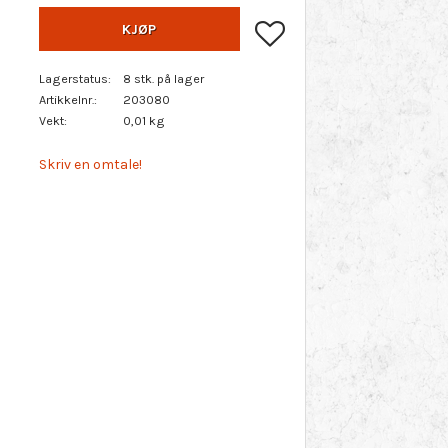
Lagre som favoritt
KJØP
Lagerstatus
8 stk. på lager
Artikkelnr.
203080
Vekt
0,01 kg
Skriv en omtale!