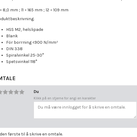
= 8,0 mm ; l1 = 165 mm ; l2 = 109 mm
oduktbeskrivning.
HSS M2, helslipade
Blank
För borrning <900 N/mm²
DIN 338
Spiralvinkel 25-30°
Spetsvinkel 118°
MTALE
Du
Klikk på en stjerne for angi en karakter
 den første til å skrive en omtale.