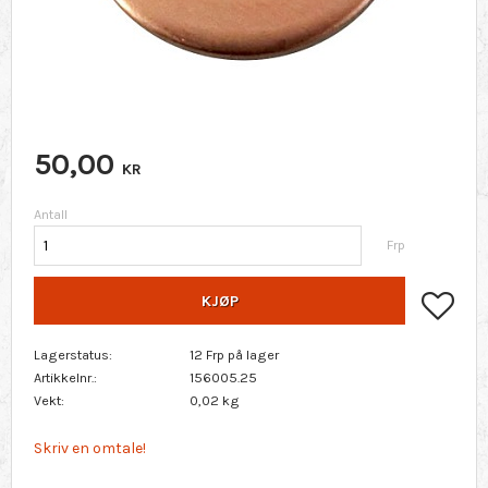
50,00
KR
Antall
Frp
Lagr
KJØP
Lagerstatus
12 Frp på lager
Artikkelnr.
156005.25
Vekt
0,02 kg
Skriv en omtale!