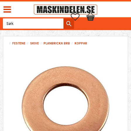
Favoritter
Handlekurv
FESTENE
SKIVE
PLANBRICKA BRB
KOPPAR