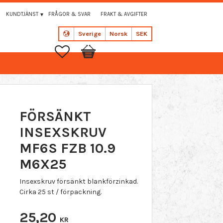
KUNDTJÄNST
FRÅGOR & SVAR
FRAKT & AVGIFTER
Sverige
Norsk
SEK
Favoritter
Handlekurv
FÖRSÄNKT
INSEXSKRUV
MF6S FZB 10.9
M6X25
Insexskruv försänkt blankförzinkad.
Cirka 25 st / förpackning.
25,20
KR