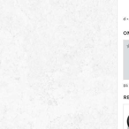
d =
O
Bli
R