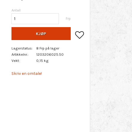
Antall
Frp
Lagre som favoritt
KJØP
Lagerstatus
8 Frp på lager
Artikkelnr.
1203206025.50
Vekt
0,15 kg
Skriv en omtale!