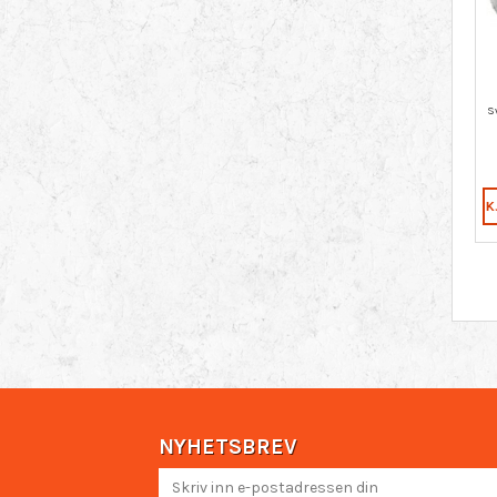
K
NYHETSBREV