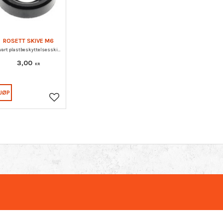
ROSETT SKIVE M6
Svart plastbeskyttelsesskive designet for forsenkede skruer.
3,00
KR
JØP
Lagre som favoritt