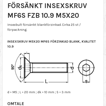
FÖRSÄNKT INSEXSKRUV
MF6S FZB 10.9 M5X20
Insexbult försänkt blankförzinkad. Cirka 25 st /
förpackning.
INSEXSKRUV M5X20 MF6S FÖRZINKAD BLANK, KVALITET
10.9
d = M5 ; L = 20 mm ; dk = 10 mm ; S = 3 mm
OMTALE