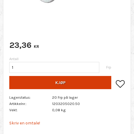
23,36
KR
Antall
Frp
Lagr
KJØP
Lagerstatus
20 Frp på lager
Artikkelnr.
1203205020.50
Vekt
0,08 kg
Skriv en omtale!