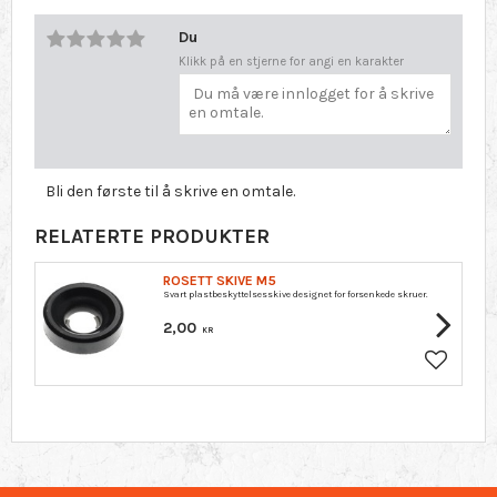
Du
Klikk på en stjerne for angi en karakter
Bli den første til å skrive en omtale.
RELATERTE PRODUKTER
ROSETT SKIVE M5
Svart plastbeskyttelsesskive designet for forsenkede skruer.
2,00
KR
Lagre so