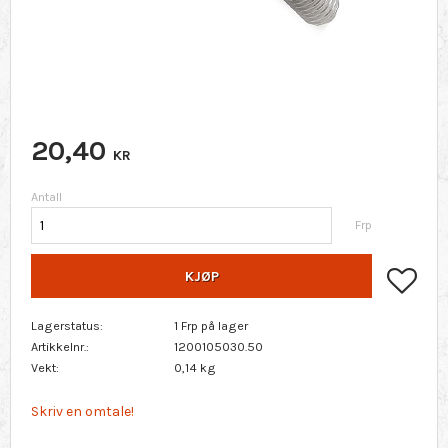
20,40
KR
Antall
Frp
Lagr
KJØP
Lagerstatus
1 Frp på lager
Artikkelnr.
1200105030.50
Vekt
0,14 kg
Skriv en omtale!