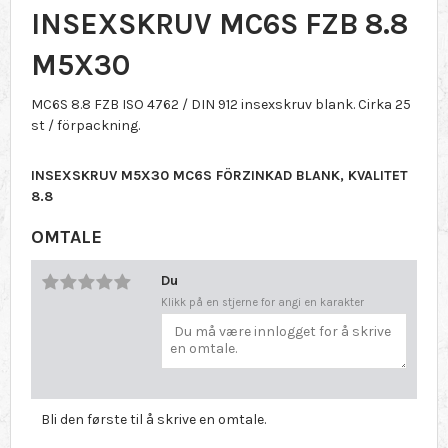
INSEXSKRUV MC6S FZB 8.8
M5X30
MC6S 8.8 FZB ISO 4762 / DIN 912 insexskruv blank. Cirka 25
st / förpackning.
INSEXSKRUV M5X30 MC6S FÖRZINKAD BLANK, KVALITET
8.8
OMTALE
Du
Klikk på en stjerne for angi en karakter
Bli den første til å skrive en omtale.