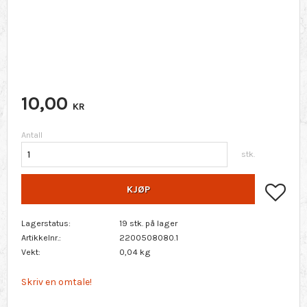
10,00
KR
Antall
stk.
Lagr
KJØP
Lagerstatus
19 stk. på lager
Artikkelnr.
2200508080.1
Vekt
0,04 kg
Skriv en omtale!