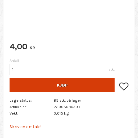
4,00
KR
Antall
stk.
Lagr
KJØP
Lagerstatus
85 stk. på lager
Artikkelnr.
2200508030.1
Vekt
0,015 kg
Skriv en omtale!