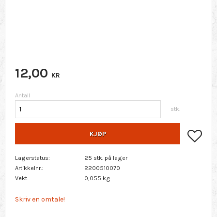
12,00
KR
Antall
stk.
Lagr
KJØP
Lagerstatus
25 stk. på lager
Artikkelnr.
2200510070
Vekt
0,055 kg
Skriv en omtale!