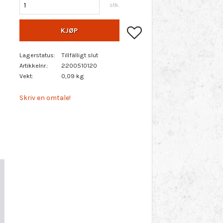
stk.
Lagre som favoritt
KJØP
Lagerstatus
Tillfälligt slut
Artikkelnr.
2200510120
Vekt
0,09 kg
Skriv en omtale!