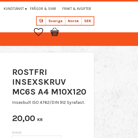
KUNDTJÄNST
FRÅGOR & SVAR
FRAKT & AVGIFTER
Sverige
Norsk
SEK
Favoritter
Handlekurv
ROSTFRI
INSEXSKRUV
MC6S A4 M10X120
Insexbult ISO 4762/DIN 912 Syrafast.
20,00
KR
Antall