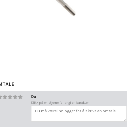
MTALE
Du
Klikk på en stjerne for angi en karakter